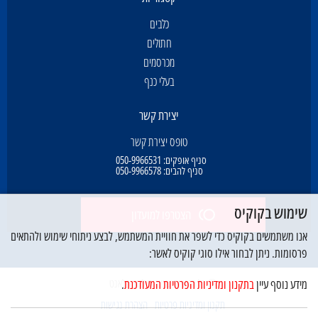
כלבים
חתולים
מכרסמים
בעלי כנף
יצירת קשר
טופס יצירת קשר
סניף אופקים:
050-9966531
סניף להבים:
050-9966578
שימוש בקוקיס
הצטרפו למועדון
אנו משתמשים בקוקיס כדי לשפר את חוויית המשתמש, לבצע ניתוחי שימוש ולהתאים
פרסומות. ניתן לבחור אילו סוגי קוקיס לאשר:
© כל הזכויות שמורות לדוג פלאנט
מידע נוסף עיין
בתקנון ומדיניות הפרטיות המעודכנת
.
תקנון ומדיניות פרטיות
הצהרת נגישות