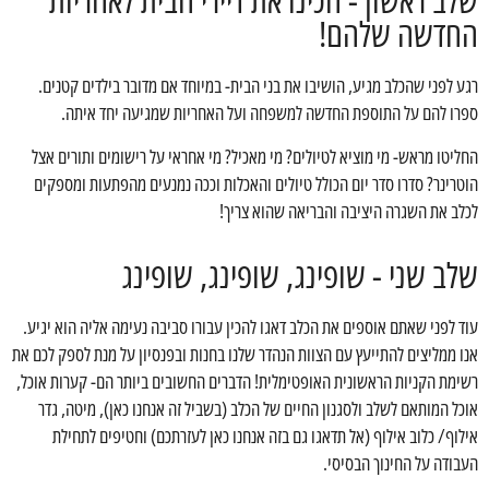
החדשה שלהם!
רגע לפני שהכלב מגיע, הושיבו את בני הבית- במיוחד אם מדובר בילדים קטנים.
ספרו להם על התוספת החדשה למשפחה ועל האחריות שמגיעה יחד איתה.
החליטו מראש- מי מוציא לטיולים? מי מאכיל? מי אחראי על רישומים ותורים אצל
הוטרינר? סדרו סדר יום הכולל טיולים והאכלות וככה נמנעים מהפתעות ומספקים
לכלב את השגרה היציבה והבריאה שהוא צריך!
שלב שני - שופינג, שופינג, שופינג
עוד לפני שאתם אוספים את הכלב דאגו להכין עבורו סביבה נעימה אליה הוא יגיע.
אנו ממליצים להתייעץ עם הצוות הנהדר שלנו בחנות ובפנסיון על מנת לספק לכם את
רשימת הקניות הראשונית האופטימלית! הדברים החשובים ביותר הם- קערות אוכל,
אוכל המותאם לשלב ולסגנון החיים של הכלב (בשביל זה אנחנו כאן), מיטה, גדר
אילוף/ כלוב אילוף (אל תדאגו גם בזה אנחנו כאן לעזרתכם) וחטיפים לתחילת
העבודה על החינוך הבסיסי.