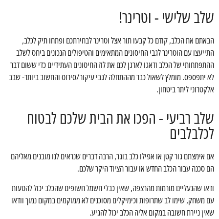
שלב שלישי - וטרינר!
הבאתם את הכלב, קודם כל קבעו תור אצל וטרינר לבחירתכם ופתחו תיק לכלב,
התייעצו עם הוטרינר לגבי החיסונים המתאימים והטיפולים הנכונים ביחס לשלב
ההתפתחותי של הכלב ודאגו לארגן לכם את לוז החיסונים העתידיים כדי ששום דבר
לא יתפספס. מומלץ לשאול כבר מההתחלה לגבי עיקור/סירוס והחשוב ביותר- שבב
אלקטרוני ליתר ביטחון.
שלב רביעי - הפכו את הבית שלכם לבטוח
לכלבלבים
אם אימצתם גור קטן או אפילו כלב בוגר, הרבה דברים שנראים לנו מובנים מאליהם
הם סכנה עבור הכלב החדש או עבור הציוד היקר שלכם.
ודאו שהנעליים מורמות מהרצפה, שאין כבלי חשמל חשופים שהכלב יכול להטעות
עם משחק, שימו לב שתרופות וכימיקלים מסוכנים לא ממוקמים במקום נמוך וודאו
שאין ניירת חשובה במקום אליה הכלב יכול להגיע.