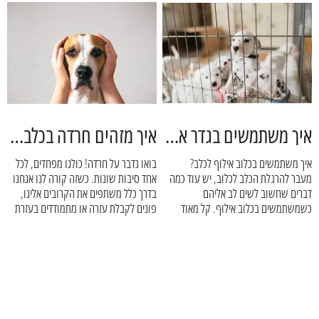
לבעל החיים ולבעלים ריכזנו עבורכם כמה
מלשאר. עבורם כל יציאה שלכם- לעבודה,
טיפים חשובים למקלחת בריאה מוצלחת
לסופר, לקפה עם חברה מלווה בחרדה
וכיפית.
של ממש שפוגעת באיכות חייהם וחיי
הבעלים שלהם. החרדה הזו נקראת חרדת
נטישה והיא נפוצה מאוד. אנחנו כאן
בשביל לעזור לכם להבין קצת יותר טוב את
החוויה של כלבכם ולתת קצת טיפים
לשיפור המצב.
איך משתמשים בגדר אילוף? - דוג פלאנט
איך מזהים חרדה בכלבים? מה עושים עם חרדה בכלבים? - דוג פלאנט
איך משתמשים בכלוב אילוף לכלב?
בואו נדבר על חרדה! כולנו מפחדים, לכל
מעבר להרגלת הכלב לכלוב, יש עוד כמה
אחד סיבות שונות. כשזה קורה לנו אנחנו
דברים שחשוב לשים לב אליהם
בדרך כלל משתפים את הקרובים אלינו,
כשמשתמשים בכלוב אילוף. קל מאוד
פונים לקבלת עזרה או מתמודדים בעזרת
לעשות טעויות בדרך וכל דבר כזה עלול
מגוון כלים פסיכולוגיים זמינים בסביבתנו.
לפגוע בתהליך האילוף, בכם ובכלב. אבל
אל דאגה, אנחנו כאן כדי לוודא שזה לא
יקרה!