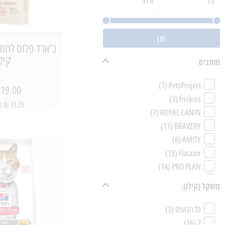
סנן
קילו
מותגים
(1)
PetsProject
19.00 ₪
(3)
friskies
31.29 ₪ ל-1 ק"ג
(7)
ROYAL CANIN
(11)
BRAVERY
(6)
AMITY
(13)
Flatazor
(14)
PRO PLAN
(6)
JOSERA
משקל (קילו):
(2)
Natural Greatness
(1)
URBAN
כל הגזעים
(3)
(8)
ARATON
(16)
2