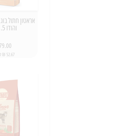
אראטון חתול בוגר
והודו 1.5 ק"ג
79.00 ₪
52.67 ₪ ל-1 ק"ג