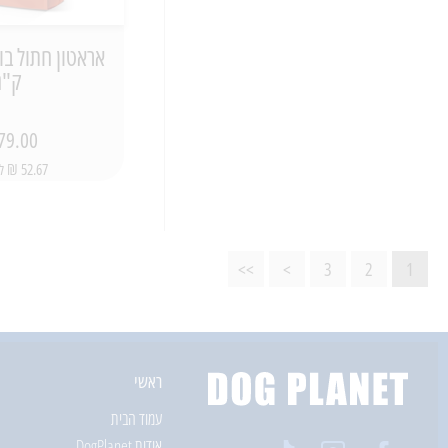
ק"ג
79.00 ₪
52.67 ₪ ל-1 ק"ג
>>
>
3
2
1
ראשי
עמוד הבית
אודות DogPlanet