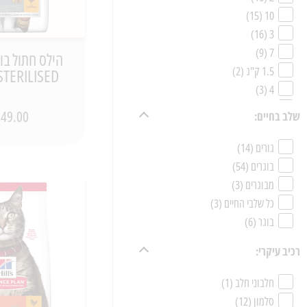
הילס
(10)
(15)
10
(2)
Jarad
(16)
3
(9)
7
הילס חתול בוג
1.5 ק"ג
(2)
STERILISED ) עם עוף
(3)
4
(1)
4-10
49.00 ₪
שלב בחיים:
(1)
2-4
(3)
18
גורים
(14)
(5)
15
בוגרים
(54)
(4)
1.5
מבוגרים
(3)
כל שלבי החיים
(3)
בוגר
(6)
רכיב עיקרי:
חלבוני חלב
(1)
סלמון
(12)