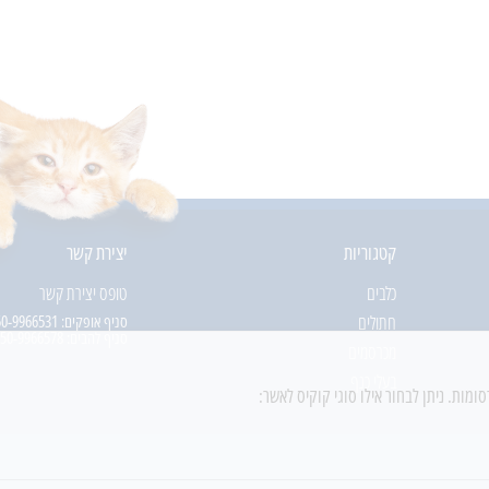
קטגוריות
יצירת קשר
כלבים
טופס יצירת קשר
חתולים
סניף אופקים:
50-9966531
סניף להבים:
50-9966578
מכרסמים
בעלי כנף
מות. ניתן לבחור אילו סוגי קוקיס לאשר: