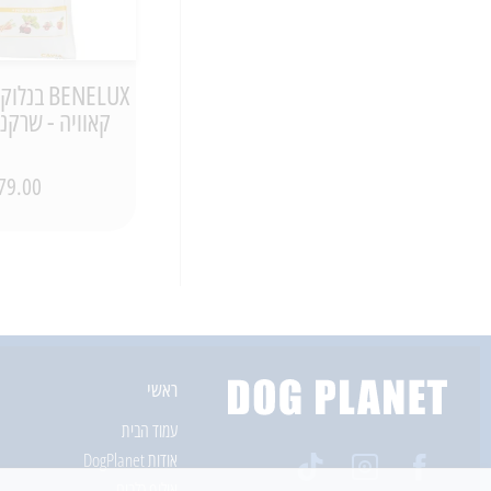
קאוויה - שרקני
79.00 ₪
ראשי
עמוד הבית
אודות DogPlanet
אילוף כלבים