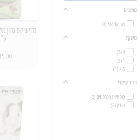
מותגים
(4)
Medionix
ק"ג
משקל
(2)
4
15.00 ₪
(2)
1
(1)
2.5
רכיב עיקרי
כופתיות מכרסמים
(2)
סובין
(2)