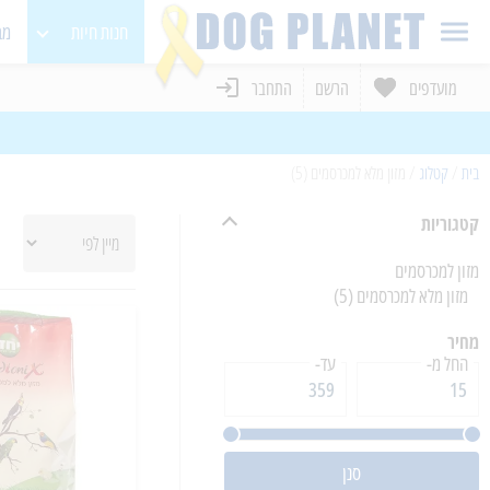
חנות חיות
מב
מועדפים
הרשם
התחבר
כלבים
חתולים
בית
/
קטלוג
/
מזון מלא למכרסמים (5)
מכרסמים
קטגוריות
בעלי כנף
מזון למכרסמים
מזון מלא למכרסמים
(5)
מחיר
החל מ-
עד-
סנן