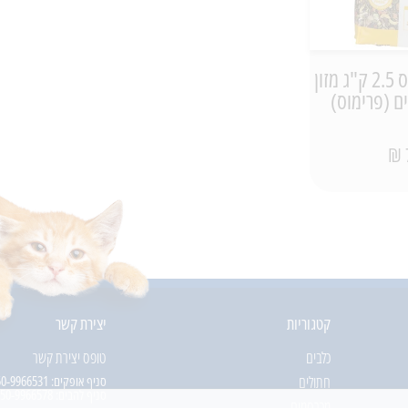
BENELUX בנלוקס 2.5 ק"ג מזון
ם (פרימוס)
קטגוריות
יצירת קשר
כלבים
טופס יצירת קשר
חתולים
סניף אופקים:
50-9966531
סניף להבים:
50-9966578
מכרסמים