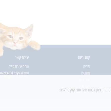
קטגוריות
יצירת קשר
כלבים
טופס יצירת קשר
חתולים
סניף אופקים:
50-9966531
סניף להבים:
50-9966578
מכרסמים
בעלי כנף
מות. ניתן לבחור אילו סוגי קוקיס לאשר: