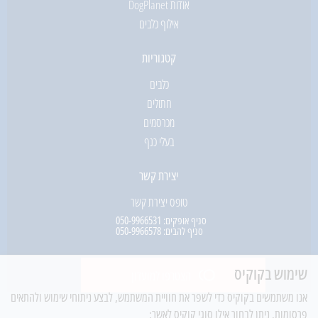
אודות DogPlanet
אילוף כלבים
קטגוריות
כלבים
חתולים
מכרסמים
בעלי כנף
יצירת קשר
טופס יצירת קשר
סניף אופקים:
050-9966531
סניף להבים:
050-9966578
שימוש בקוקיס
הצטרפו למועדון
אנו משתמשים בקוקיס כדי לשפר את חוויית המשתמש, לבצע ניתוחי שימוש ולהתאים
פרסומות. ניתן לבחור אילו סוגי קוקיס לאשר: