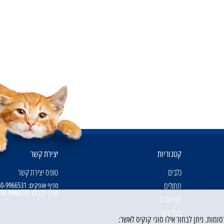
קטגוריות
יצירת קשר
כלבים
טופס יצירת קשר
חתולים
סניף אופקים:
50-9966531
סניף להבים:
50-9966578
מכרסמים
בעלי כנף
מות. ניתן לבחור אילו סוגי קוקיס לאשר: