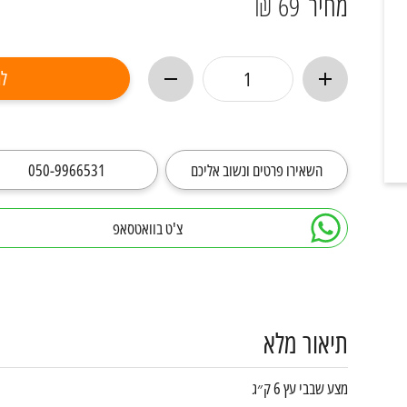
מחיר
69 ₪
לר
השאירו פרטים ונשוב אליכם
050-9966531
צ'ט בוואטסאפ
תיאור מלא
מצע שבבי עץ 6 ק״ג