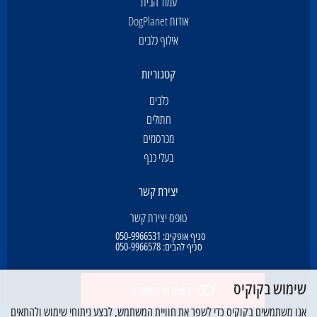
עמוד הבית
אודות DogPlanet
אילוף כלבים
קטגוריות
כלבים
חתולים
מכרסמים
בעלי כנף
יצירת קשר
טופס יצירת קשר
סניף אופקים:
050-9966531
סניף להבים:
050-9966578
שימוש בקוקיס
הצטרפו למועדון
אנו משתמשים בקוקיס כדי לשפר את חוויית המשתמש, לבצע ניתוחי שימוש ולהתאים