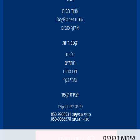
עמוד הבית
אודות DogPlanet
אילוף כלבים
קטגוריות
כלבים
חתולים
מכרסמים
בעלי כנף
יצירת קשר
טופס יצירת קשר
סניף אופקים:
050-9966531
סניף להבים:
050-9966578
שימוש בקוקיס
הצטרפו למועדון