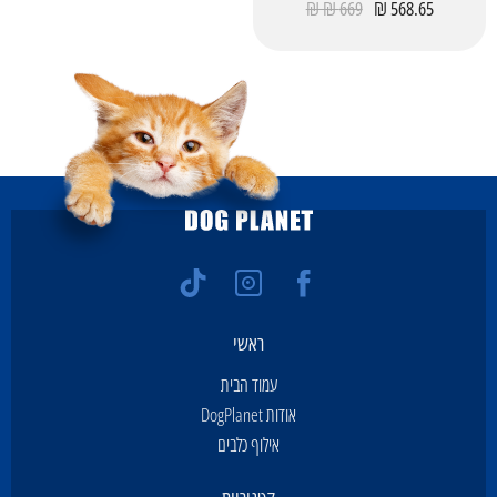
669 ₪ ₪
568.65 ₪
ראשי
עמוד הבית
אודות DogPlanet
אילוף כלבים