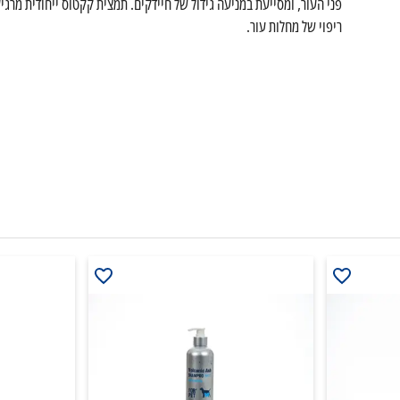
פני העור, ומסייעת במניעה גידול של חיידקים. תמצית קקטוס ייחודית מרג
ריפוי של מחלות עור.