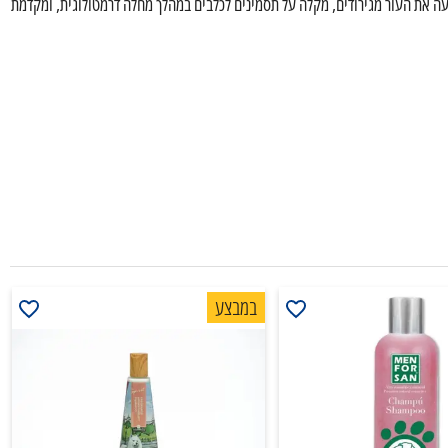
יעה את העור מגירודים, מקלה על תסמינים לכלבים במהלך מחלה דרמטולוגית, ומקדמת
במבצע