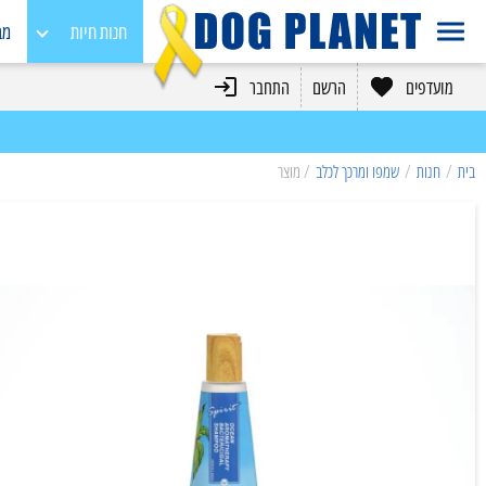
חנות חיות
מב
מועדפים
הרשם
התחבר
כלבים
חתולים
בית
/
חנות
/
שמפו ומרכך לכלב
/ מוצר
מכרסמים
בעלי כנף