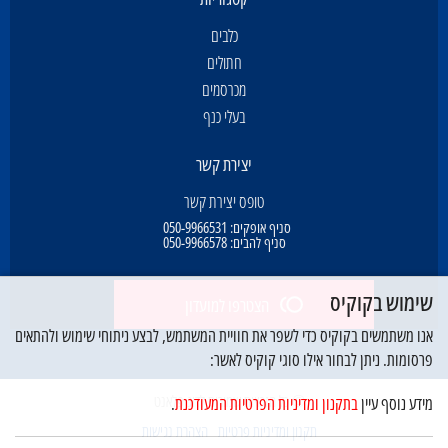
כלבים
חתולים
מכרסמים
בעלי כנף
יצירת קשר
טופס יצירת קשר
סניף אופקים:
050-9966531
סניף להבים:
050-9966578
שימוש בקוקיס
הצטרפו למועדון
אנו משתמשים בקוקיס כדי לשפר את חוויית המשתמש, לבצע ניתוחי שימוש ולהתאים
פרסומות. ניתן לבחור אילו סוגי קוקיס לאשר:
© כל הזכויות שמורות לדוג פלאנט
מידע נוסף עיין
בתקנון ומדיניות הפרטיות המעודכנת
.
תקנון ומדיניות פרטיות
הצהרת נגישות