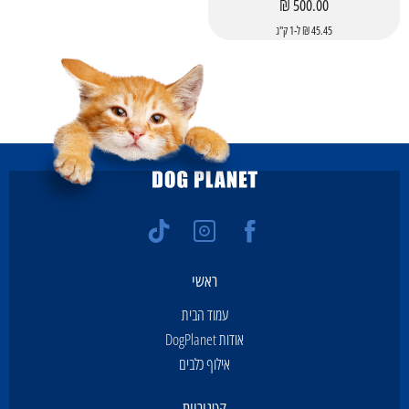
500.00 ₪
45.45 ₪ ל-1 ק"ג
ראשי
עמוד הבית
אודות DogPlanet
אילוף כלבים
קטגוריות