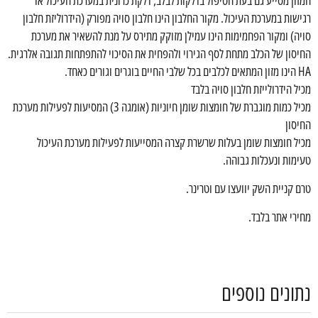
המזון מסייע גם בעת הטיפול בדלקות לבלב, דלקת כרונית במערכת העיכול או
רגישות במערכת העיכול. מקור החלבון הינו חלבון סויה מפורק (הידרוליזת חלבון
סויה) ומקור הפחמימות הינו עמילן מזוקק מתירס על מנת להשאיר את מערכת
החיסון של הכלב מתחת לסף הגירוי ולהפחית את הסיכוי להתפתחות תגובה אלרגית.
HA הינו מזון המתאים לכלבים בכל שלבי החיים בוגרים וגורים כאחד.
מכיל הידרולייזת חלבון סויה בלבד
מכיל כמות מוגברת של חומצות שומן חיוניות (אומגה 3) המסיעות לפעילות מערכת
החיסון
מכיל חומצות שומן בעלות שרשרת קצרה המסייעות לפעילות מערכת העיכול
טעימות ונעכלות גבוהה.
טרם קניית השק יוועצו עם וטרינר.
מחירי אתר בלבד.
נתונים נוספים