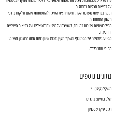
פרו פלאן STERILISED מכיל את נוסחת ה-OPTIRENAL המוכחת מחקרית בשמירה
על בריאות הכליות בחתולים.
תומך בבריאות מערכת השתן ומפחית את הסיכון להתפתחות זיהום ודלקות בדרכי
השתן התחתונות
מכיל כופתיות פריכות במיוחד, לשמירה על היגיינה דנטאלית ועל בריאות השיניים
והחניכיים
מסייע בשמירה על מסת גוף ומשקל תקין בזכות איזון רמות אחוז החלבון והשומן
מחירי אתר בלבד.
נתונים נוספים
משקל (קילו): 3
שלב בחיים: בוגרים
רכיב עיקרי: סלמון