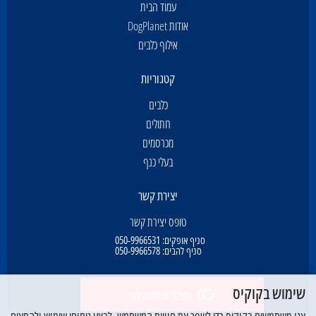
עמוד הבית
אודות DogPlanet
אילוף כלבים
קטגוריות
כלבים
חתולים
מכרסמים
בעלי כנף
יצירת קשר
טופס יצירת קשר
סניף אופקים:
050-9966531
סניף להבים:
050-9966578
שימוש בקוקיס
הצטרפו למועדון