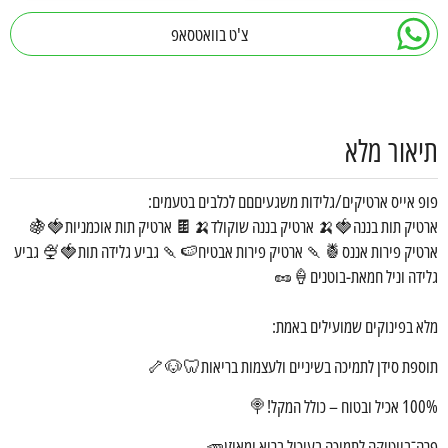
צ'ט בוואטסאפ
תיאור מלא
פופ אייס ארטיקים/גלידות משגעיםםם לכלבים בטעמים:
ארטיק תות בננה🍓🍌 ארטיק בננה שוקולד🍌🍫 ארטיק תות אוכמניות🍓🍇
ארטיק פירות אננס🍍🍡 ארטיק פירות אבטיח🍉🍡 גביע גלידה תות🍓🍨 גביע
גלידה וניל חמאת-בוטנים🍦🥜
מלא בפינוקים שמועילים באמת:
תוספת סידן לתמיכה בשיניים ולעצמות בריאות🦷🐶🦴
100% אכיל ובטוח – כולל המקל!🍭
פרה־ביוטיקה לתמיכה בעיכול בריא ומאוזן🥕