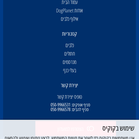
עמוד הבית
אודות DogPlanet
אילוף כלבים
קטגוריות
כלבים
חתולים
מכרסמים
בעלי כנף
יצירת קשר
טופס יצירת קשר
סניף אופקים:
050-9966531
סניף להבים:
050-9966578
שימוש בקוקיס
הצטרפו למועדון
אנו משתמשים בקוקיס כדי לשפר את חוויית המשתמש, לבצע ניתוחי שימוש ולהתאים