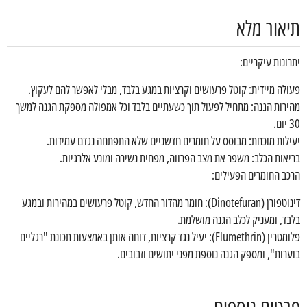
תיאור מלא
יתרונות עיקריים:
פעולה מיידית: קוטל פרעושים וקרציות במגע בלבד, מבלי לאפשר להם לעקוץ.
מהירות הגנה: מתחיל לפעול תוך כשעתיים בלבד וכל אמפולה מספקת הגנה למשך
30 יום.
יעילות מוכחת: מבוסס על חומרים חדשניים שלא התפתחה נגדם עמידות.
בריאות הכלב: משפר את מצב הפרווה, מפחית נשירה ומונע אלרגיות.
הרכב החומרים הפעילים:
דינוטפורן (Dinotefuran): חומר מהדור החדש, קוטל פרעושים במהירות ובמגע
בלבד, ומעניק לכלב הגנה מושלמת.
פלומטרין (Flumethrin): יעיל נגד קרציות, דוחה אותן באמצעות תכונת "רגליים
בוערות", ומספק הגנה נוספת מפני יתושים וזבובים.
פרטים נוספים