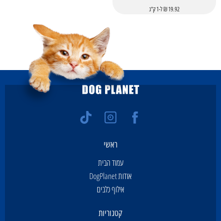
19.92 ₪ ל-1 ק"ג
ראשי
עמוד הבית
אודות DogPlanet
אילוף כלבים
קטגוריות