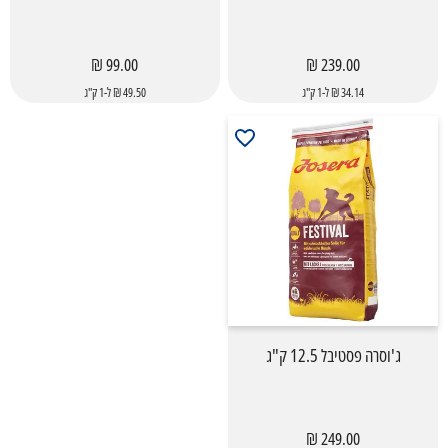
99.00 ₪
239.00 ₪
34.14 ₪ ל-1 ק"ג
49.50 ₪ ל-1 ק"ג
ג'וסרה פסטיבל 12.5 ק"ג
249.00 ₪