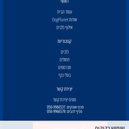
ראשי
עמוד הבית
אודות DogPlanet
אילוף כלבים
קטגוריות
כלבים
חתולים
מכרסמים
בעלי כנף
יצירת קשר
טופס יצירת קשר
סניף אופקים:
050-9966531
סניף להבים:
050-9966578
שימוש בקוקיס