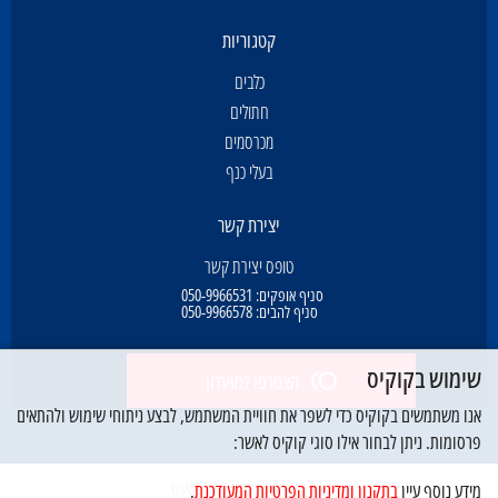
קטגוריות
כלבים
חתולים
מכרסמים
בעלי כנף
יצירת קשר
טופס יצירת קשר
סניף אופקים:
050-9966531
סניף להבים:
050-9966578
שימוש בקוקיס
הצטרפו למועדון
אנו משתמשים בקוקיס כדי לשפר את חוויית המשתמש, לבצע ניתוחי שימוש ולהתאים
פרסומות. ניתן לבחור אילו סוגי קוקיס לאשר:
© כל הזכויות שמורות לדוג פלאנט
מידע נוסף עיין
בתקנון ומדיניות הפרטיות המעודכנת
.