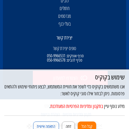
כלבים
חתולים
מכרסמים
בעלי כנף
יצירת קשר
טופס יצירת קשר
סניף אופקים:
050-9966531
סניף להבים:
050-9966578
שימוש בקוקיס
הצטרפו למועדון
אנו משתמשים בקוקיס כדי לשפר את חוויית המשתמש, לבצע ניתוחי שימוש ולהתאים
פרסומות. ניתן לבחור אילו סוגי קוקיס לאשר:
© כל הזכויות שמורות לדוג פלאנט
מידע נוסף עיין
בתקנון ומדיניות הפרטיות המעודכנת
.
תקנון ומדיניות פרטיות
הצהרת נגישות
קבל הכל
דחה
התאמה אישית