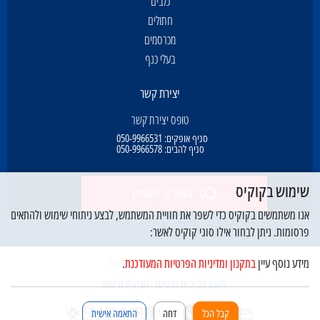
כלבים
חתולים
מכרסמים
בעלי כנף
יצירת קשר
טופס יצירת קשר
סניף אופקים:
050-9966531
סניף להבים:
050-9966578
שימוש בקוקיס
הצטרפו למועדון
אנו משתמשים בקוקיס כדי לשפר את חוויית המשתמש, לבצע ניתוחי שימוש ולהתאים
פרסומות. ניתן לבחור אילו סוגי קוקיס לאשר:
© כל הזכויות שמורות לדוג פלאנט
מידע נוסף עיין
בתקנון ומדיניות הפרטיות המעודכנת
.
תקנון ומדיניות פרטיות
הצהרת נגישות
קבל הכל
דחה
התאמה אישית