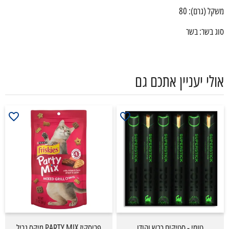
משקל (גרם): 80
סוג בשר: בשר
אולי יעניין אתכם גם
טומי - סטיקים כבש והודו
פריסקיז PARTY MIX מיקס גריל