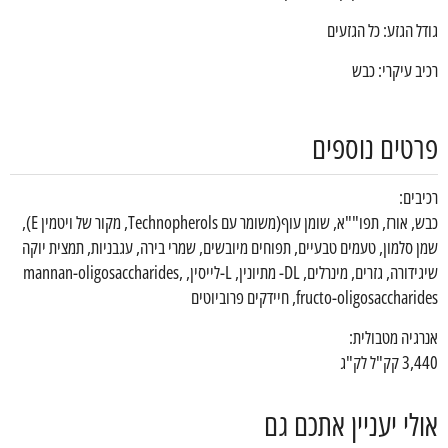
גודל הגזע: כל הגזעים
רכיב עיקרי: כבש
פרטים נוספים
רכיבים:
כבש, אורז, תפו""א, שומן עוף(משומר עם Technopherols, מקור של ויטמין E),
שמן סלמון, טעמים טבעיים, תפוחים מיובשים, שמרי בירה, עגבניות, תמצית יוקה
שיגידורה, גזרים, מינרלים, DL- מתיונין, L-לייסין, mannan-oligosaccharides,
fructo-oligosaccharides, חיידקים פרוביוטים
אנרגיה מטבולית:
3,440 קק"ל לק"ג
אולי יעניין אתכם גם