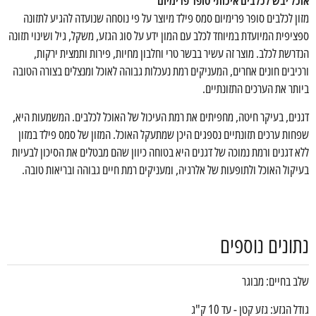
אוכל יבש לכלבים איכותי סופר פרימיום
מזון לכלבים סופר פרימיום סמס פילד מיוצר על פי נוסחה שנועדה להגיע לתזונה
ספציפית המיועדת במיוחד לכלב עם המון ידע על סוג הגזע, משקל, גיל ושינוי תזונה
הנדרשת לכלב. מוצר זה עשיר בבשר טרי וחלבון מחיות, פירות ותמצית ירקות,
ורכיבים חונים אחרים, המעניקים רמת נעכלות גבוהה לאוכל ומנצלים בצורה הטובה
ביותר את הערכים התזונתיים.
דגנים, בעיקר חיטה, מחפיתים את רמת העיכול של האוכל לכלבים. המשמעות היא,
שפחות ערכים תזונתיים נספגים היכן שמתעקל האוכל. המזון של סמס פילד במזון
ללא דגנים ורמת נמוכה של דגנים היא בטוחה כיוון שהם מבטלים את הסיכון לבעיות
בעיקול האוכל ולתופעות של אלרגיה, ומעניקים רמת חיים גבוהה ובריאות טובה.
נתונים נוספים
שלב בחיים: מבוגר
גודל הגזע: גזע קטן - עד 10 ק"ג