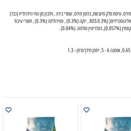
למון טרי 10% ) , אורז (15%), חלבון תפו"א, תירס, עיסת סלק מיובשת, גלוטן תירס, שמרי בירה , חלבון מן החי הידרולייז (כבד)
,שומן מן החי , שיבולת שועל, מינרלים, תוצרי שמרים (MOS 1%), קסילו-אוליגוסכרידים( (XOS 0.3% , יוקה (0.3%) , ספירולינה (0.3%) , תוצרי עיבוד