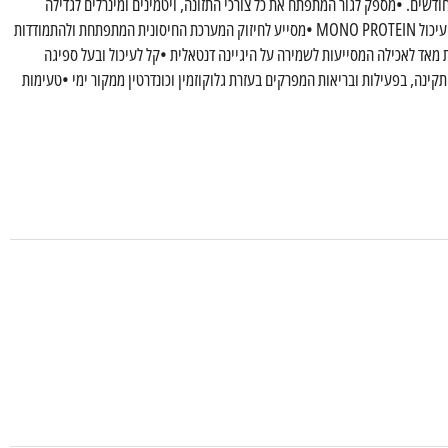
ון יבש סופר פרימיום מלא ומאוזן לגורים וצעירים מכל הגזעים עד גיל 12 חודשים. •מספק לגור המתפתח את כל צורכי התזונה, ויטמינים ומינרלים לגדילה
נכונה, הדרגתית ומאוזנת •מסייע במקרים של רגישות של העור או מערכת העיכול MONO PROTEIN •מסייע לחיזוק המערכת החיסונית המתפתחת ולהתמודדות
ות מאד לאכילה המסייעות לשמירה על היגיינה דנטאלית •קל לעיכול ובעל ספיגה
רהביוטיקה יחודית XOS •תומך בהתפתחות תקינה, בפעילות ובריאות המפרקים בעזרת גלוקוזמין וכונדרטין ממקור ימי •טעימות