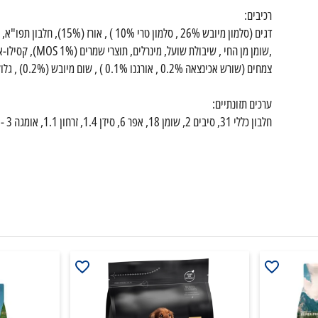
רכיבים:
דגים (סלמון מיובש 26% , ס
צמחים (שורש אכינצאה 0.2% , אורגנו 0.1% ) , שום מיובש (0.2%) , גלוקוזמין (0.057%), כונדריטין סולפט. (0.04%) .
ערכים תזונתיים:
חלבון כללי 31, סיבים 2, שומן 18, אפר 6, סידן 1.4, זרחון 1.1, אומגה 3 - 0.65, אומגה 6 - 5, יחסן סידן/זרחן - 1.3