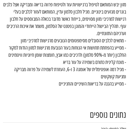
מזון יבש המותאם לטיפול ברגישויות עור ולטיפוח פרווה בריאה ומבריקה אצל כלבים
בוגרים מגזעים בינוניים. מכיל חלבון סלמון עדין, המותאם לעזור לכלבים בעלי
רגישות למרכיבי מזון מסוימים, בייחוד כאשר מדובר בכאלה המבוססים על חלבון
עוף. תהליך הבישול הייחודי והמוגן בפטנט של הסלמון, משמר את איכות הרכיבים
וערכיהם התזונתיים.
- מתאים לכלבים הסובלים מסימפטומים הנובעים מרגישות למרכיבי מזון
- מסייע בהפחתת תחושות אי הנוחות בעור הנובעת מרגישות למזון הודות למקור
החלבון (יותר מ-90% סלמון) ולרכיבים כמו אבץ, חומצות שומן חיוניות וויטמינים
- מוכח קלינית כתורם בשמירה על עור בריא
- מכיל רמה אופטימלית של אומגה 3 ו-6, העוזרת לשמירה על פרווה מבריקה
ומניעת קשקשים
- מסייע בהגנה על בריאות השיניים והחניכיים
נתונים נוספים
שלב בחיים: בוגר