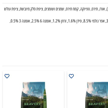
יובש ו 20% צבי טרי שעבר הידרוליזה), אורז, תירס, טפיוקה, קמח תירס, שמנים ושומנים, ציפת סלק מיובשת, ציפת עולש
מרכיבים אנליטיים: חלבון גולמי 24%, שומן גולמי 12%, סיבים גולמיים 3%, אפר גולמי 8.5%, סידן 1.6%, זרחן 1.2%, אומגה 6 2.5%, אומגה 3 0.5%,