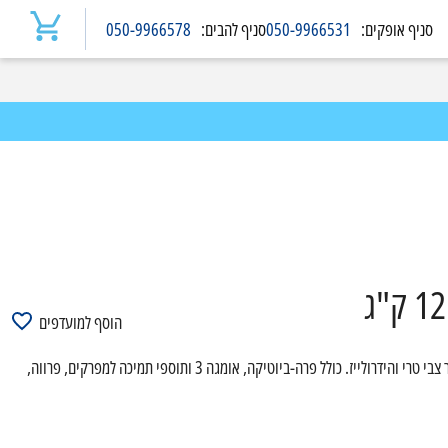
סניף
אופקים
:
050-9966531
סניף
להבים
:
050-9966578
הוסף למועדפים
מזון יבש היפואלרגני מלא לכלבים בוגרים מכל הגזעים, עם חלבון יחיד מבשר צבי טרי והידרולייז. כולל פרה-ביוטיקה, אומגה 3 ותוספי תמיכה למפרקים, פרווה,