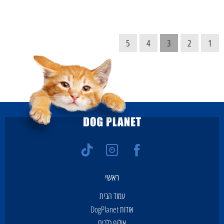
5
4
3
2
1
ראשי
עמוד הבית
אודות DogPlanet
אילוף כלבים