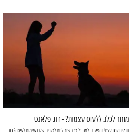
מותר לכלב ללעוס עצמות? - דוג פלאנט
זורקים לכם עצם! והפעם - למה כל כך חשוב לתת לכלבים שלנו עצמות לעיסה? רוב